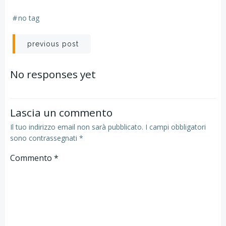
#
no tag
Post
previous post
navigation
No responses yet
Lascia un commento
Il tuo indirizzo email non sarà pubblicato.
I campi obbligatori
sono contrassegnati
*
Commento
*