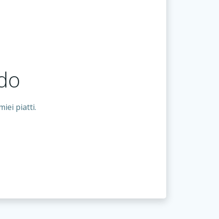
do
ei piatti.