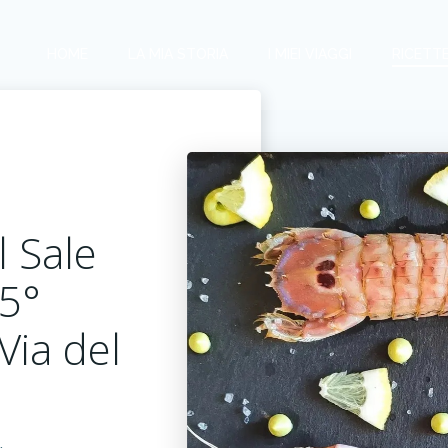
HOME
LA MIA STORIA
I MIEI VIAGGI
RICETT
l Sale
25°
Via del