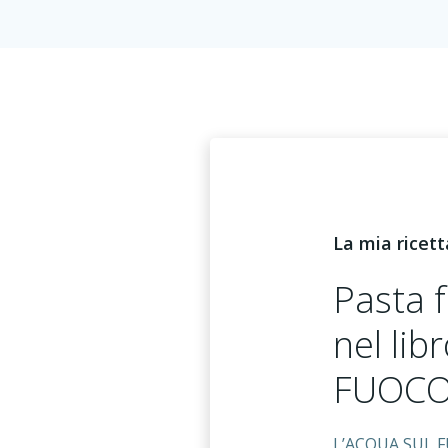
La mia ricett
Pasta f
nel li
FUOC
L’ACQUA SUL FUO