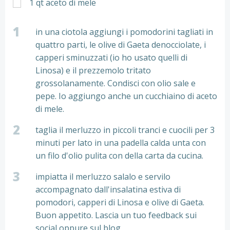
1
qt
aceto di mele
1
in una ciotola aggiungi i pomodorini tagliati in
quattro parti, le olive di Gaeta denocciolate, i
capperi sminuzzati (io ho usato quelli di
Linosa) e il prezzemolo tritato
grossolanamente. Condisci con olio sale e
pepe. Io aggiungo anche un cucchiaino di aceto
di mele.
2
taglia il merluzzo in piccoli tranci e cuocili per 3
minuti per lato in una padella calda unta con
un filo d'olio pulita con della carta da cucina.
3
impiatta il merluzzo salalo e servilo
accompagnato dall'insalatina estiva di
pomodori, capperi di Linosa e olive di Gaeta.
Buon appetito. Lascia un tuo feedback sui
social oppure sul blog.