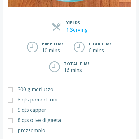
YIELDS
Servings
1 Serving
PREP TIME
COOK TIME
10 mins
6 mins
TOTAL TIME
16 mins
300
g
merluzzo
8
qts
pomodorini
5
qts
capperi
8
qts
olive di gaeta
prezzemolo