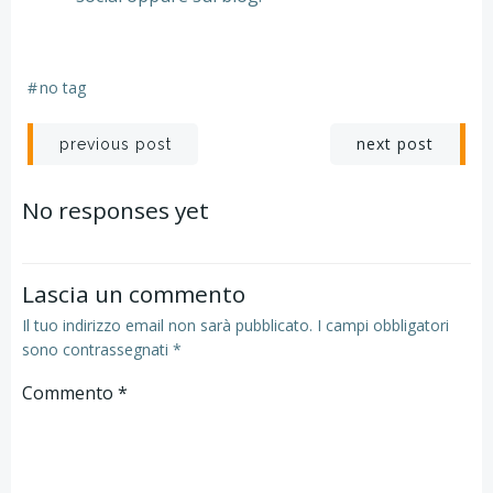
#
no tag
Post
Post
next post
previous post
navigation
navigation
No responses yet
Lascia un commento
Il tuo indirizzo email non sarà pubblicato.
I campi obbligatori
sono contrassegnati
*
Commento
*